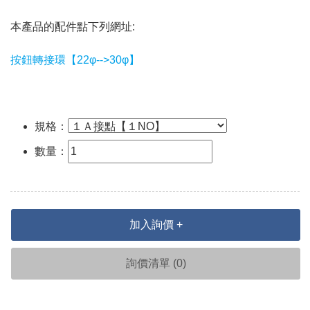
本產品的配件點下列網址:
按鈕轉接環【22φ-->30φ】
規格：
數量：
加入詢價 +
詢價清單 (
0
)