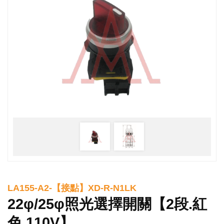
LA155-A2-【接點】XD-R-N1LK
22φ/25φ照光選擇開關【2段.紅
色.110V】