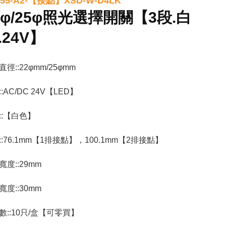
155-A2-【接點】XSD-W-D4LK
2φ/25φ照光選擇開關【3段.白
.24V】
徑::22φmm/25φmm
:AC/DC 24V【LED】
::【白色】
::76.1mm【1排接點】，100.1mm【2排接點】
寬度::29mm
寬度::30mm
數::10只/盒【可零買】