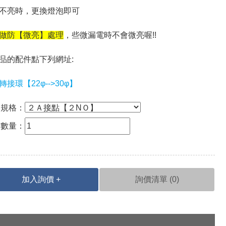
不亮時，更換燈泡即可
做防【微亮】處理
，些微漏電時不會微亮喔!!
品的配件點下列網址:
轉接環【22φ-->30φ】
規格：
數量：
加入詢價 +
詢價清單 (
0
)