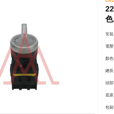
LA
2
色
安裝直
電壓:
顏色
總長
頭部
底座
包裝