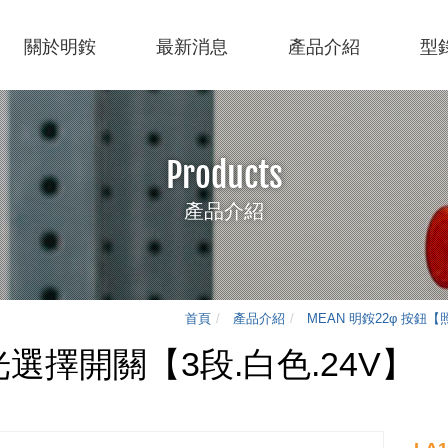
關於明銨
最新消息
產品介紹
型
Products
產品介紹
ation
首頁
產品介紹
MEAN 明銨22φ 按鈕
照光選擇開關【3段.白色.24V】