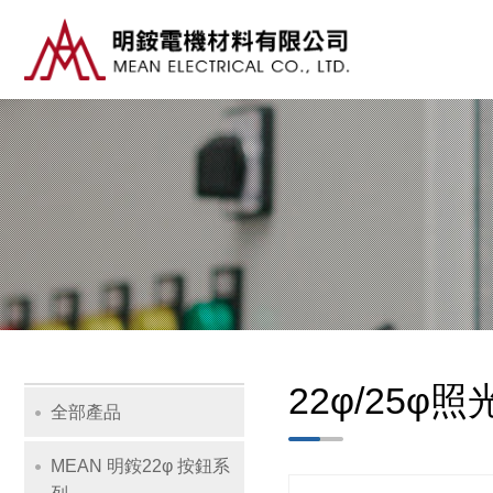
主
導
覽
Navig
22φ/25φ
全部產品
MEAN 明銨22φ 按鈕系