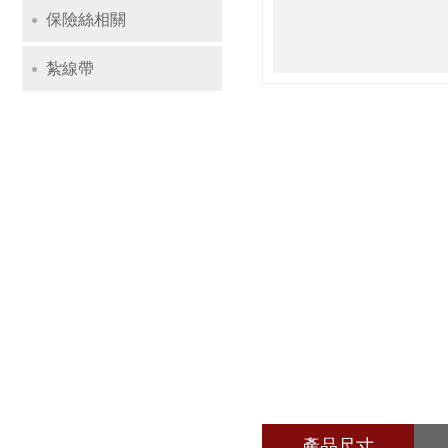
保險絲相關
紮線帶
產品尺寸