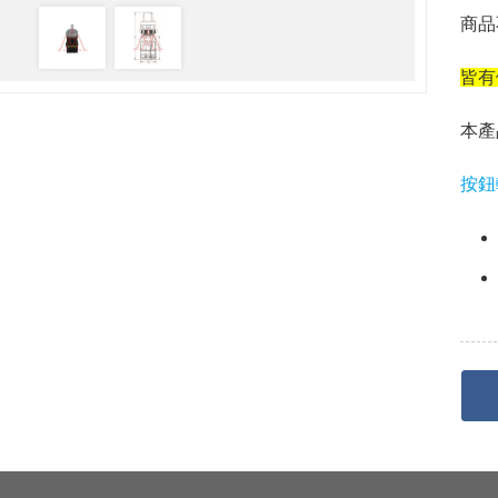
商品
皆有
本產
按鈕