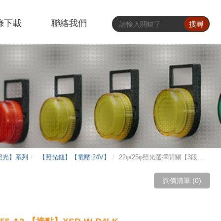
錄下載
聯絡我們
搜尋
【照光】系列
【照光鈕】【電壓:24V】
22φ/25φ照光選擇開關【3段....
詢價清單 (
0
)