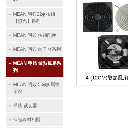
列
MEAN 明銨22φ 按鈕
【照光】系列
MEAN 明銨 按鈕配件
MEAN 明銨 端子台系列
MEAN 明銨 散熱風扇系
列
4''(12CM)散熱風
MEAN 明銨 50φ多層警
示燈
導軌,裁切器
保護線材相關