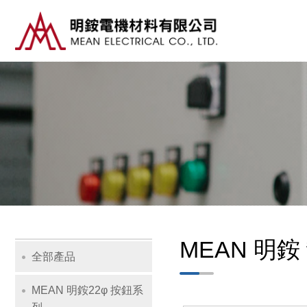
主
導
覽
Navig
MEAN 明
全部產品
MEAN 明銨22φ 按鈕系