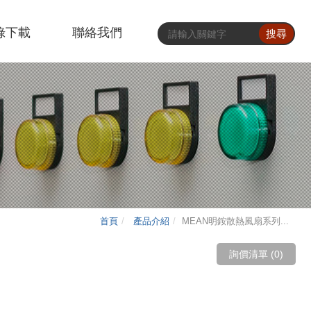
錄下載
聯絡我們
搜尋
首頁
產品介紹
MEAN明銨散熱風扇系列...
詢價清單 (
0
)